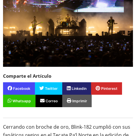
Comparte el Artículo
Facebook
Twitter
Linkedin
Pinterest
Whatsapp
Correo
Imprimir
Cerrando con broche de oro, Blink-182 cumplió con sus
fanáticos regios en el Tecate Pa’l Norte en la edición de